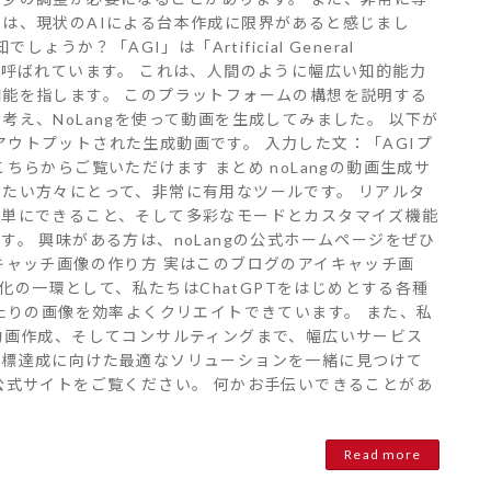
は、現状のAIによる台本作成に限界があると感じまし
うか？「AGI」は「Artificial General
能」と呼ばれています。 これは、人間のように幅広い知的能力
能を指します。 このプラットフォームの構想を説明する
え、NoLangを使って動画を生成してみました。 以下が
らアウトプットされた生成動画です。 入力した文：「AGIプ
らからご覧いただけます まとめ noLangの動画生成サ
たい方々にとって、非常に有用なツールです。 リアルタ
簡単にできること、そして多彩なモードとカスタマイズ機能
。 興味がある方は、noLangの公式ホームページをぜひ
キャッチ画像の作り方 実はこのブログのアイキャッチ画
率化の一環として、私たちはChatGPTをはじめとする各種
たりの画像を効率よくクリエイトできています。 また、私
動画作成、そしてコンサルティングまで、幅広いサービス
目標達成に向けた最適なソリューションを一緒に見つけて
公式サイトをご覧ください。 何かお手伝いできることがあ
Read more