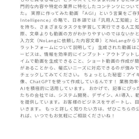
門的な内容や特定の業界に特化したコンテンツについて
た。 実際に作ってみた動画 「AGI」という言葉をご存知でしょ
Intelligence」の略で、日本語では「汎用人工知
を持ち、さまざまなタスクを学習して実行できる人工知
際、文章よりも動画の方がわかりやすいのではないかと考
入力文（NoLangに依頼した内容文章）とNoLangか
ラットフォームについて説明して」 生成された動画はこち
ービスは、情報を効率的にインプット・アウトプットし
イムで動画を生成できること、ショート動画の作成が
があることから、幅広いニーズに対応できるのが強みです
チェックしてみてください。 ちょっとした秘密：アイ
像、ChatGPTを使って作成しているんです！ 業務効
AIを積極的に活用しています。 おかげで、記事にぴっ
たちの会社では、システム開発、デザイン、AI導入、
を提供しています。お客様のビジネスをサポートし、
いきます。 もっと詳しく知りたい方は、ぜひこちらの
れば、いつでもお気軽にご相談くださいね！