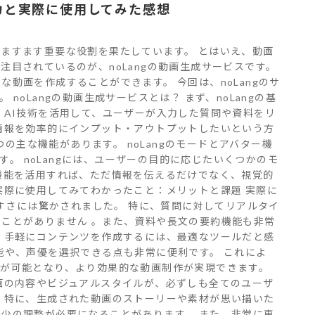
魅力と実際に使用してみた感想
ますます重要な役割を果たしています。 とはいえ、動画
目されているのが、noLangの動画生成サービスです。
動画を作成することができます。 今回は、noLangのサ
oLangの動画生成サービスとは？ まず、noLangの基
、AI技術を活用して、ユーザーが入力した質問や資料をリ
情報を効率的にインプット・アウトプットしたいという方
つの主な機能があります。 noLangのモードとアバター機
す。 noLangには、ユーザーの目的に応じたいくつかのモ
機能を活用すれば、ただ情報を伝えるだけでなく、視覚的
実際に使用してみてわかったこと：メリットと課題 実際に
やすさには驚かされました。 特に、質問に対してリアルタイ
ことがありません 。また、資料や長文の要約機能も非常
 手軽にコンテンツを作成するには、最適なツールだと感
能や、声優を選択できる点も非常に便利です。 これによ
ズが可能となり、より効果的な動画制作が実現できます。
画の内容やビジュアルスタイルが、必ずしも全てのユーザ
 特に、生成された動画のストーリーや素材が思い描いた
少の調整が必要になることがあります。 また、非常に専