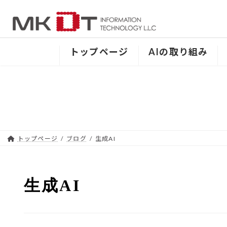
Skip
Skip
to
to
the
the
content
Navigation
トップページ
AIの取り組み
トップページ
ブログ
生成AI
生成AI