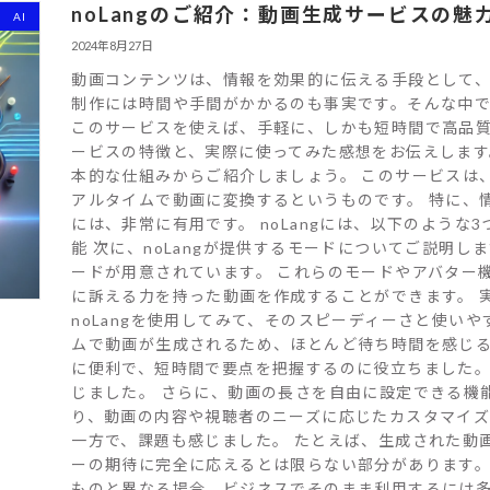
noLangのご紹介：動画生成サービスの
AI
2024年8月27日
動画コンテンツは、情報を効果的に伝える手段として、
制作には時間や手間がかかるのも事実です。そんな中で注
このサービスを使えば、手軽に、しかも短時間で高品質な
ービスの特徴と、実際に使ってみた感想をお伝えします。 n
本的な仕組みからご紹介しましょう。 このサービスは
アルタイムで動画に変換するというものです。 特に、
には、非常に有用です。 noLangには、以下のような3
能 次に、noLangが提供するモードについてご説明しま
ードが用意されています。 これらのモードやアバター
に訴える力を持った動画を作成することができます。 
noLangを使用してみて、そのスピーディーさと使い
ムで動画が生成されるため、ほとんど待ち時間を感じる
に便利で、短時間で要点を把握するのに役立ちました。
じました。 さらに、動画の長さを自由に設定できる機
り、動画の内容や視聴者のニーズに応じたカスタマイ
一方で、課題も感じました。 たとえば、生成された動
ーの期待に完全に応えるとは限らない部分があります。
ものと異なる場合、ビジネスでそのまま利用するには多