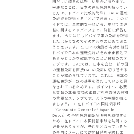
関だけに頼るのは難しい場合があります。
幸運なことに、日本の運転免許を持ってい
る方は、ドバイで比較的簡単にUAEの運転
免許証を取得することができます。 このガ
イドでは、具体的な手順から、現地での運
転に関するアドバイスまで、詳細に解説し
ます。 今回は私もドバイで車の免許を取得
したばかりなのでその内容をまとめておこ
うと思います。 1. 日本の免許が有効か確認
ドバイで日本の運転免許がそのまま有効で
あるかどうかを確認することが最初のステ
ップです。 UAEでは、日本を含む一部の国
の運転免許を直接UAEの免許に切り替える
ことが認められています。 これは、日本の
運転免許が一定の基準を満たしていると見
なされているためです。 ポイント: 2. 必要
な書類の準備 書類の準備が免許取得の最初
の重要なステップです。以下の書類を揃え
ましょう。 3. 在ドバイ日本国総領事館
（Consulate-General of Japan in
Dubai）の予約 免許翻訳証明書を取得する
ために在ドバイ日本国総領事館を訪問する
必要がありますが、予約制となっているた
め事前にメールにて訪問日時を予約しま