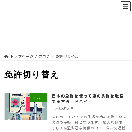
Skip
Skip
to
to
the
the
content
Navigation
ブログ
トップページ
ブログ
免許切り替え
免許切り替え
日本の免許を使って車の免許を取得
ドバイ
する方法 - ドバイ
2024年8月21日
はじめに ドバイでの生活を始める際、車は
必須の移動手段となります。 広大な都市、
そして高温多湿な気候の中で、公共交通機